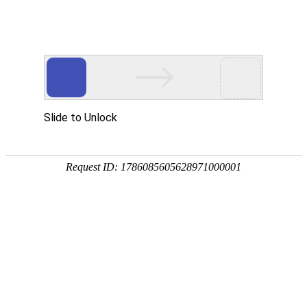
-->
首页
首页
关于我们
服务案例
关于我们
联系我们
电话：0576-82448200
邮箱：hp@tzhuapu.com
新闻资讯
传真：0576-82508608
地址：
地址：台州市路桥区55
近期展会
精彩回顾
联系我们