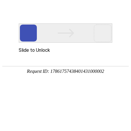
-->
首页
首页
关于我们
服务案例
关于我们
联系我们
电话：0576-82448200
邮箱：hp@tzhuapu.com
新闻资讯
传真：0576-82508608
地址：
地址：台州市路桥区55
近期展会
精彩回顾
联系我们