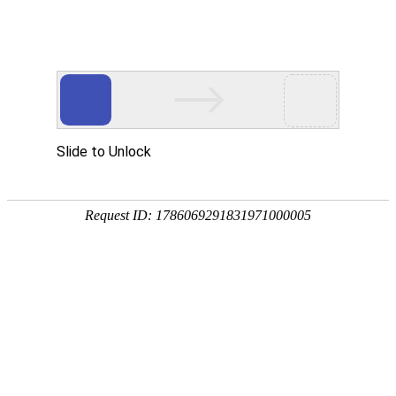
-->
首页
首页
关于我们
服务案例
关于我们
联系我们
电话：0576-82448200
邮箱：hp@tzhuapu.com
新闻资讯
传真：0576-82508608
地址：
地址：台州市路桥区55
近期展会
精彩回顾
联系我们